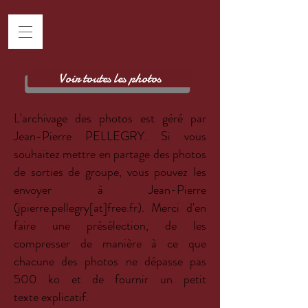
Voir toutes les photos
L'archivage des photos est géré par
Jean-Pierre PELLEGRY.
Si vous
souhaitez mettre en partage des photos
de sorties de groupe, vous pouvez les
envoyer à Jean-Pierre
(jpierre.pellegry[at]free.fr). Merci d'en
faire une présélection, de les
compresser de manière à ce que
chacune des photos ne dépasse pas
500 ko et de fournir un petit
texte explicatif.